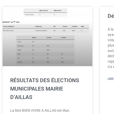
Dé
À la
aya
vol
plus
aut
déch
rap
n’a 
LIRE
RÉSULTATS DES ÉLECTIONS
MUNICIPALES MAIRIE
D’AILLAS
La liste BIEN VIVRE A AILLAS est élue.