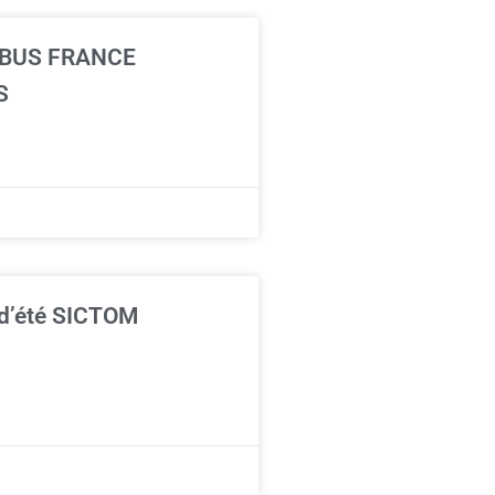
BUS FRANCE
S
 d’été SICTOM